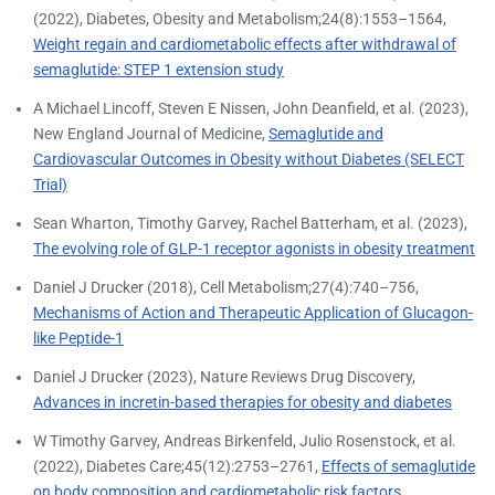
(2022), Diabetes, Obesity and Metabolism;24(8):1553–1564,
Weight regain and cardiometabolic effects after withdrawal of
semaglutide: STEP 1 extension study
A Michael Lincoff, Steven E Nissen, John Deanfield, et al. (2023),
New England Journal of Medicine,
Semaglutide and
Cardiovascular Outcomes in Obesity without Diabetes (SELECT
Trial)
Sean Wharton, Timothy Garvey, Rachel Batterham, et al. (2023),
The evolving role of GLP-1 receptor agonists in obesity treatment
Daniel J Drucker (2018), Cell Metabolism;27(4):740–756,
Mechanisms of Action and Therapeutic Application of Glucagon-
like Peptide-1
Daniel J Drucker (2023), Nature Reviews Drug Discovery,
Advances in incretin-based therapies for obesity and diabetes
W Timothy Garvey, Andreas Birkenfeld, Julio Rosenstock, et al.
(2022), Diabetes Care;45(12):2753–2761,
Effects of semaglutide
on body composition and cardiometabolic risk factors