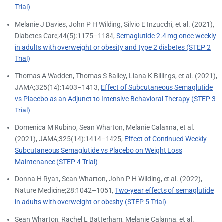
Trial)
Melanie J Davies, John P H Wilding, Silvio E Inzucchi, et al. (2021),
Diabetes Care;44(5):1175–1184,
Semaglutide 2.4 mg once weekly
in adults with overweight or obesity and type 2 diabetes (STEP 2
Trial)
Thomas A Wadden, Thomas S Bailey, Liana K Billings, et al. (2021),
JAMA;325(14):1403–1413,
Effect of Subcutaneous Semaglutide
vs Placebo as an Adjunct to Intensive Behavioral Therapy (STEP 3
Trial)
Domenica M Rubino, Sean Wharton, Melanie Calanna, et al.
(2021), JAMA;325(14):1414–1425,
Effect of Continued Weekly
Subcutaneous Semaglutide vs Placebo on Weight Loss
Maintenance (STEP 4 Trial)
Donna H Ryan, Sean Wharton, John P H Wilding, et al. (2022),
Nature Medicine;28:1042–1051,
Two-year effects of semaglutide
in adults with overweight or obesity (STEP 5 Trial)
Sean Wharton, Rachel L Batterham, Melanie Calanna, et al.