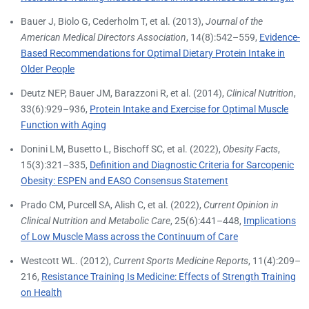
Bauer J, Biolo G, Cederholm T, et al. (2013),
Journal of the
American Medical Directors Association
, 14(8):542–559,
Evidence-
Based Recommendations for Optimal Dietary Protein Intake in
Older People
Deutz NEP, Bauer JM, Barazzoni R, et al. (2014),
Clinical Nutrition
,
33(6):929–936,
Protein Intake and Exercise for Optimal Muscle
Function with Aging
Donini LM, Busetto L, Bischoff SC, et al. (2022),
Obesity Facts
,
15(3):321–335,
Definition and Diagnostic Criteria for Sarcopenic
Obesity: ESPEN and EASO Consensus Statement
Prado CM, Purcell SA, Alish C, et al. (2022),
Current Opinion in
Clinical Nutrition and Metabolic Care
, 25(6):441–448,
Implications
of Low Muscle Mass across the Continuum of Care
Westcott WL. (2012),
Current Sports Medicine Reports
, 11(4):209–
216,
Resistance Training Is Medicine: Effects of Strength Training
on Health