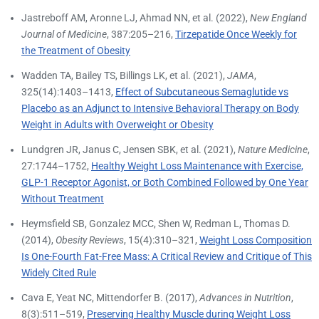
Jastreboff AM, Aronne LJ, Ahmad NN, et al. (2022),
New England
Journal of Medicine
, 387:205–216,
Tirzepatide Once Weekly for
the Treatment of Obesity
Wadden TA, Bailey TS, Billings LK, et al. (2021),
JAMA
,
325(14):1403–1413,
Effect of Subcutaneous Semaglutide vs
Placebo as an Adjunct to Intensive Behavioral Therapy on Body
Weight in Adults with Overweight or Obesity
Lundgren JR, Janus C, Jensen SBK, et al. (2021),
Nature Medicine
,
27:1744–1752,
Healthy Weight Loss Maintenance with Exercise,
GLP-1 Receptor Agonist, or Both Combined Followed by One Year
Without Treatment
Heymsfield SB, Gonzalez MCC, Shen W, Redman L, Thomas D.
(2014),
Obesity Reviews
, 15(4):310–321,
Weight Loss Composition
Is One-Fourth Fat-Free Mass: A Critical Review and Critique of This
Widely Cited Rule
Cava E, Yeat NC, Mittendorfer B. (2017),
Advances in Nutrition
,
8(3):511–519,
Preserving Healthy Muscle during Weight Loss