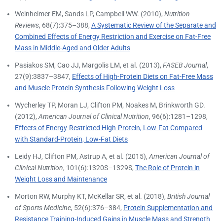
Weinheimer EM, Sands LP, Campbell WW. (2010),
Nutrition
Reviews
, 68(7):375–388,
A Systematic Review of the Separate and
Combined Effects of Energy Restriction and Exercise on Fat-Free
Mass in Middle-Aged and Older Adults
Pasiakos SM, Cao JJ, Margolis LM, et al. (2013),
FASEB Journal
,
27(9):3837–3847,
Effects of High-Protein Diets on Fat-Free Mass
and Muscle Protein Synthesis Following Weight Loss
Wycherley TP, Moran LJ, Clifton PM, Noakes M, Brinkworth GD.
(2012),
American Journal of Clinical Nutrition
, 96(6):1281–1298,
Effects of Energy-Restricted High-Protein, Low-Fat Compared
with Standard-Protein, Low-Fat Diets
Leidy HJ, Clifton PM, Astrup A, et al. (2015),
American Journal of
Clinical Nutrition
, 101(6):1320S–1329S,
The Role of Protein in
Weight Loss and Maintenance
Morton RW, Murphy KT, McKellar SR, et al. (2018),
British Journal
of Sports Medicine
, 52(6):376–384,
Protein Supplementation and
Resistance Training-Induced Gains in Muscle Mass and Strength