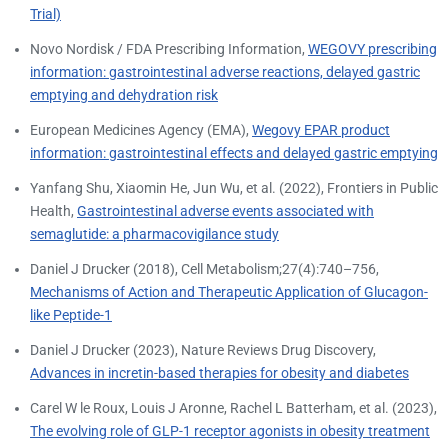
Trial)
Novo Nordisk / FDA Prescribing Information,
WEGOVY prescribing
information: gastrointestinal adverse reactions, delayed gastric
emptying and dehydration risk
European Medicines Agency (EMA),
Wegovy EPAR product
information: gastrointestinal effects and delayed gastric emptying
Yanfang Shu, Xiaomin He, Jun Wu, et al. (2022), Frontiers in Public
Health,
Gastrointestinal adverse events associated with
semaglutide: a pharmacovigilance study
Daniel J Drucker (2018), Cell Metabolism;27(4):740–756,
Mechanisms of Action and Therapeutic Application of Glucagon-
like Peptide-1
Daniel J Drucker (2023), Nature Reviews Drug Discovery,
Advances in incretin-based therapies for obesity and diabetes
Carel W le Roux, Louis J Aronne, Rachel L Batterham, et al. (2023),
The evolving role of GLP-1 receptor agonists in obesity treatment