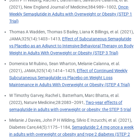
(2021), New England Journal of Medicine;384:989–1002,
Once-
Weekly Semaglutide in Adults with Overweight or Obesity (STEP 1
Trial)
Thomas A Wadden, Thomas S Bailey, Liana K Billings, et al. (2021),
JAMA;325(14):1403–1413,
Effect of Subcutaneous Semaglutide
vs Placebo as an Adjunct to Intensive Behavioral Therapy on Body
Weight in Adults With Overweight or Obesity (STEP 3 Trial)
Domenica M Rubino, Sean Wharton, Melanie Calanna, et al.
(2021), JAMA;325(14):1414–1425,
Effect of Continued Weekly
Subcutaneous Semaglutide vs Placebo on Weight Loss
Maintenance in Adults With Overweight or Obesity (STEP 4 Trial)
W Timothy Garvey, Rachel L Batterham, Marc Bhatta, et al.
(2022), Nature Medicine;28:2083–2091,
Two-year effects of
semaglutide in adults with overweight or obesity: the STEP 5 trial
Melanie J Davies, John P H Wilding, Silvio E Inzucchi, et al. (2021),
Diabetes Care;44(5):1175–1184,
Semaglutide 2.4 mg once a week
in adults with overweight or obesity and type 2 diabetes (STEP 2