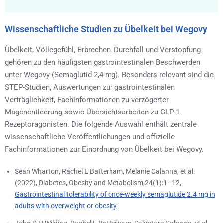
Wissenschaftliche Studien zu Übelkeit bei Wegovy
Übelkeit, Völlegefühl, Erbrechen, Durchfall und Verstopfung
gehören zu den häufigsten gastrointestinalen Beschwerden
unter Wegovy (Semaglutid 2,4 mg). Besonders relevant sind die
STEP-Studien, Auswertungen zur gastrointestinalen
Verträglichkeit, Fachinformationen zu verzögerter
Magenentleerung sowie Übersichtsarbeiten zu GLP-1-
Rezeptoragonisten. Die folgende Auswahl enthält zentrale
wissenschaftliche Veröffentlichungen und offizielle
Fachinformationen zur Einordnung von Übelkeit bei Wegovy.
Sean Wharton, Rachel L Batterham, Melanie Calanna, et al.
(2022), Diabetes, Obesity and Metabolism;24(1):1–12,
Gastrointestinal tolerability of once-weekly semaglutide 2.4 mg in
adults with overweight or obesity
John P H Wilding, Rachel L Batterham, Salvatore Calanna, et al.