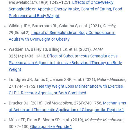
and Metabolism
, 19(9):1242–1251,
Effects of Once-Weekly
Semaglutide on Appetite, Energy Intake, Control of Eating, Food
Preference and Body Weight
Wilding JPH, Batterham RL, Calanna S, et al. (2021),
Obesity
,
29(Suppl 2),
Impact of Semaglutide on Body Composition in
Adults with Overweight or Obesity
Wadden TA, Bailey TS, Billings LK, et al. (2021),
JAMA
,
325(14):1403–1413,
Effect of Subcutaneous Semaglutide vs
Placebo as an Adjunct to Intensive Behavioral Therapy on Body
Weight
Lundgren JR, Janus C, Jensen SBK, et al. (2021),
Nature Medicine
,
27:1744–1752,
Healthy Weight Loss Maintenance with Exercise,
GLP-1 Receptor Agonist, or Both Combined
Drucker DJ. (2018),
Cell Metabolism
, 27(4):740–756,
Mechanisms
of Action and Therapeutic Application of Glucagon-like Peptide-1
Müller TD, Finan B, Bloom SR, et al. (2019),
Molecular Metabolism
,
30:72–130,
Glucagon-like Peptide 1