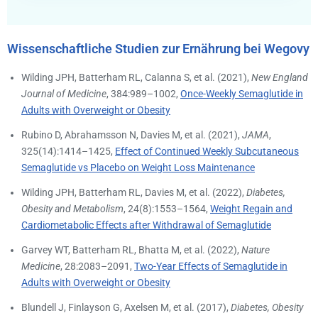
Wissenschaftliche Studien zur Ernährung bei Wegovy
Wilding JPH, Batterham RL, Calanna S, et al. (2021),
New England
Journal of Medicine
, 384:989–1002,
Once-Weekly Semaglutide in
Adults with Overweight or Obesity
Rubino D, Abrahamsson N, Davies M, et al. (2021),
JAMA
,
325(14):1414–1425,
Effect of Continued Weekly Subcutaneous
Semaglutide vs Placebo on Weight Loss Maintenance
Wilding JPH, Batterham RL, Davies M, et al. (2022),
Diabetes,
Obesity and Metabolism
, 24(8):1553–1564,
Weight Regain and
Cardiometabolic Effects after Withdrawal of Semaglutide
Garvey WT, Batterham RL, Bhatta M, et al. (2022),
Nature
Medicine
, 28:2083–2091,
Two-Year Effects of Semaglutide in
Adults with Overweight or Obesity
Blundell J, Finlayson G, Axelsen M, et al. (2017),
Diabetes, Obesity