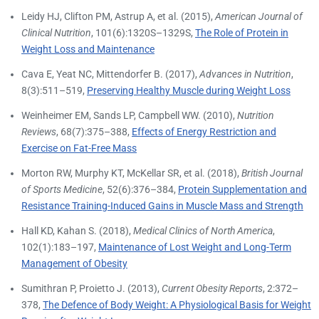
Leidy HJ, Clifton PM, Astrup A, et al. (2015),
American Journal of
Clinical Nutrition
, 101(6):1320S–1329S,
The Role of Protein in
Weight Loss and Maintenance
Cava E, Yeat NC, Mittendorfer B. (2017),
Advances in Nutrition
,
8(3):511–519,
Preserving Healthy Muscle during Weight Loss
Weinheimer EM, Sands LP, Campbell WW. (2010),
Nutrition
Reviews
, 68(7):375–388,
Effects of Energy Restriction and
Exercise on Fat-Free Mass
Morton RW, Murphy KT, McKellar SR, et al. (2018),
British Journal
of Sports Medicine
, 52(6):376–384,
Protein Supplementation and
Resistance Training-Induced Gains in Muscle Mass and Strength
Hall KD, Kahan S. (2018),
Medical Clinics of North America
,
102(1):183–197,
Maintenance of Lost Weight and Long-Term
Management of Obesity
Sumithran P, Proietto J. (2013),
Current Obesity Reports
, 2:372–
378,
The Defence of Body Weight: A Physiological Basis for Weight