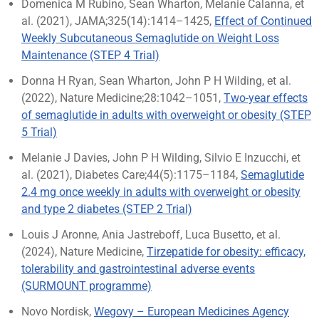
Domenica M Rubino, Sean Wharton, Melanie Calanna, et
al. (2021), JAMA;325(14):1414–1425,
Effect of Continued
Weekly Subcutaneous Semaglutide on Weight Loss
Maintenance (STEP 4 Trial)
Donna H Ryan, Sean Wharton, John P H Wilding, et al.
(2022), Nature Medicine;28:1042–1051,
Two-year effects
of semaglutide in adults with overweight or obesity (STEP
5 Trial)
Melanie J Davies, John P H Wilding, Silvio E Inzucchi, et
al. (2021), Diabetes Care;44(5):1175–1184,
Semaglutide
2.4 mg once weekly in adults with overweight or obesity
and type 2 diabetes (STEP 2 Trial)
Louis J Aronne, Ania Jastreboff, Luca Busetto, et al.
(2024), Nature Medicine,
Tirzepatide for obesity: efficacy,
tolerability and gastrointestinal adverse events
(SURMOUNT programme)
Novo Nordisk,
Wegovy – European Medicines Agency