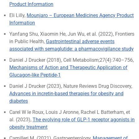
Product Information
Eli Lilly,
Mounjaro – European Medicines Agency Product
Information
Yanfang Shu, Xiaomin He, Jun Wu, et al. (2022), Frontiers
in Public Health,
Gastrointestinal adverse events
associated with semaglutide: a pharmacovigilance study
Daniel J Drucker (2018), Cell Metabolism;27(4):740–756,
Mechanisms of Action and Therapeutic Application of
Glucagon-like Peptide-1
Daniel J Drucker (2023), Nature Reviews Drug Discovery,
Advances in incretin-based therapies for obesity and
diabetes
Carel W le Roux, Louis J Aronne, Rachel L Batterham, et
al. (2023),
The evolving role of GLP-1 receptor agonists in
obesity treatment
Camilleri M. (2021), Gastroenterology,
Management of