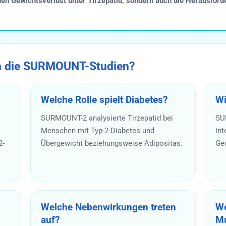
n Gewichtsverlust unter Tirzepatid, sondern auch die Herausforde
n die SURMOUNT-Studien?
Welche Rolle spielt Diabetes?
Wi
SURMOUNT-2 analysierte Tirzepatid bei
SU
Menschen mit Typ-2-Diabetes und
int
2-
Übergewicht beziehungsweise Adipositas.
Ge
Welche Nebenwirkungen treten
We
auf?
Mu