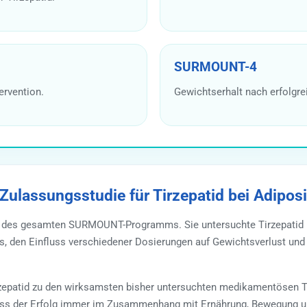
SURMOUNT-4
ervention.
Gewichtserhalt nach erfolgre
ulassungsstudie für Tirzepatid bei Adiposi
ie des gesamten SURMOUNT-Programms. Sie untersuchte Tirzepatid
es, den Einfluss verschiedener Dosierungen auf Gewichtsverlust un
rzepatid zu den wirksamsten bisher untersuchten medikamentösen T
 dass der Erfolg immer im Zusammenhang mit Ernährung, Bewegung un