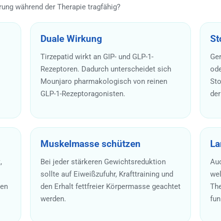
rung während der Therapie tragfähig?
Duale Wirkung
St
Tirzepatid wirkt an GIP- und GLP-1-
Ger
Rezeptoren. Dadurch unterscheidet sich
ode
Mounjaro pharmakologisch von reinen
Sto
GLP-1-Rezeptoragonisten.
der
Muskelmasse schützen
La
,
Bei jeder stärkeren Gewichtsreduktion
Auc
sollte auf Eiweißzufuhr, Krafttraining und
wel
ten
den Erhalt fettfreier Körpermasse geachtet
The
werden.
fun