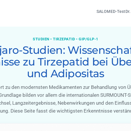
SALOMED-Test
Dr
STUDIEN • TIRZEPATID • GIP/GLP-1
aro-Studien: Wissenschaf
isse zu Tirzepatid bei Üb
und Adipositas
ört zu den modernsten Medikamenten zur Behandlung von Ü
Grundlage bilden vor allem die internationalen SURMOUNT-S
chsel, Langzeitergebnisse, Nebenwirkungen und den Einfluss
rung. Diese Seite fasst die wichtigsten Erkenntnisse verstä