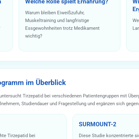
n
Welche Rolle spielt Ernährung?
Wi
Er
Warum bleiben Eiweißzufuhr,
Muskeltraining und langfristige
Wel
?
Essgewohnheiten trotz Medikament
La
wichtig?
gramm im Überblick
ersucht Tirzepatid bei verschiedenen Patientengruppen mit Überg
ilnehmern, Studiendauer und Fragestellung und ergänzen sich gegens
SURMOUNT-2
te Tirzepatid bei
Diese Studie konzentrierte s