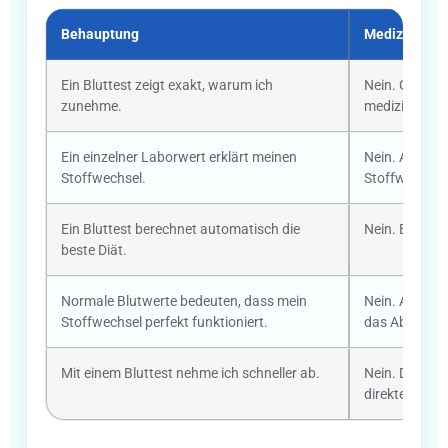
Behauptung
Medizinische
Ein Bluttest zeigt exakt, warum ich
Nein. Gewicht
zunehme.
medizinische
Ein einzelner Laborwert erklärt meinen
Nein. Aussage
Stoffwechsel.
Stoffwechsel
Ein Bluttest berechnet automatisch die
Nein. Ernähru
beste Diät.
Normale Blutwerte bedeuten, dass mein
Nein. Auch b
Stoffwechsel perfekt funktioniert.
das Abnehme
Mit einem Bluttest nehme ich schneller ab.
Nein. Der Nutz
direkten Wirk